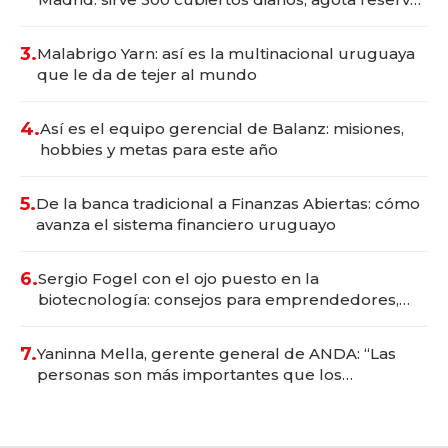
con un mes de anticipación y prepara apertura
3.
Malabrigo Yarn: así es la multinacional uruguaya
que le da de tejer al mundo
4.
Así es el equipo gerencial de Balanz: misiones,
hobbies y metas para este año
5.
De la banca tradicional a Finanzas Abiertas: cómo
avanza el sistema financiero uruguayo
6.
Sergio Fogel con el ojo puesto en la
biotecnología: consejos para emprendedores,
oportunidades de inversión y el rol de la IA
7.
Yaninna Mella, gerente general de ANDA: “Las
personas son más importantes que los
problemas”