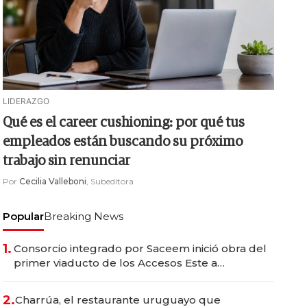
LIDERAZGO
Qué es el career cushioning: por qué tus
empleados están buscando su próximo
trabajo sin renunciar
Por
Cecilia Valleboni
, Subeditora
Popular
Breaking News
1.
Consorcio integrado por Saceem inició obra del
primer viaducto de los Accesos Este a
Montevideo; inversión total asciende a US$ 54
millones
2.
Charrúa, el restaurante uruguayo que