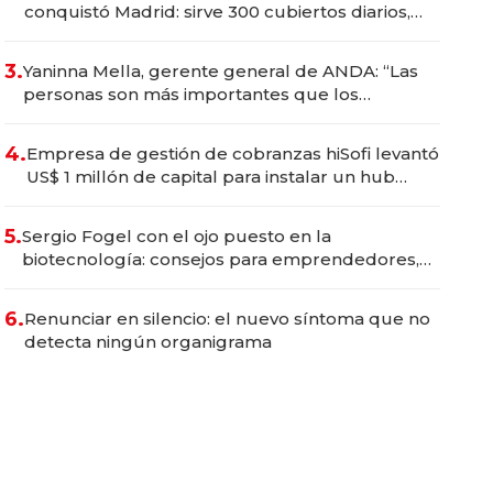
conquistó Madrid: sirve 300 cubiertos diarios,
agota reservas con un mes de anticipación y
prepara apertura
3.
Yaninna Mella, gerente general de ANDA: “Las
personas son más importantes que los
problemas”
4.
Empresa de gestión de cobranzas hiSofi levantó
US$ 1 millón de capital para instalar un hub
regional en Uruguay
5.
Sergio Fogel con el ojo puesto en la
biotecnología: consejos para emprendedores,
oportunidades de inversión y el rol de la IA
6.
Renunciar en silencio: el nuevo síntoma que no
detecta ningún organigrama