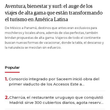
Aventura, bienestar y surf: el auge de los
viajes de alta gama que están transformando
el turismo en América Latina
De México a Panamá, destinos que antes eran exclusivos para
mochileros y locales ahora, además de olas perfectas, también
brindan propuestas de alta gama. Viajeros de todo el continente
buscan nuevas formas de vacacionar, donde la tabla, el descanso y
la naturaleza se mezclan sin esfuerzo.
Popular
1.
Consorcio integrado por Saceem inició obra del
primer viaducto de los Accesos Este a
Montevideo; inversión total asciende a US$ 54
millones
2.
Charrúa, el restaurante uruguayo que conquistó
Madrid: sirve 300 cubiertos diarios, agota reservas
con un mes de anticipación y prepara apertura