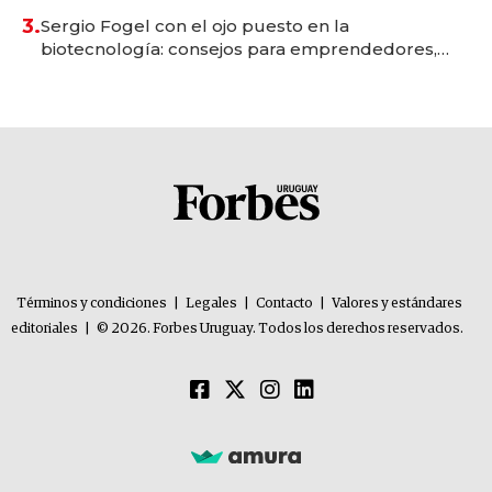
3.
Sergio Fogel con el ojo puesto en la
biotecnología: consejos para emprendedores,
oportunidades de inversión y el rol de la IA
Términos y condiciones
|
Legales
|
Contacto
|
Valores y estándares
editoriales
|
© 2026. Forbes Uruguay. Todos los derechos reservados.