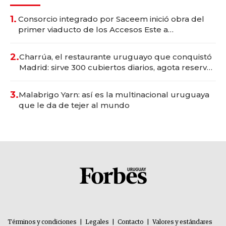
1.
Consorcio integrado por Saceem inició obra del
primer viaducto de los Accesos Este a
Montevideo; inversión total asciende a US$ 54
millones
2.
Charrúa, el restaurante uruguayo que conquistó
Madrid: sirve 300 cubiertos diarios, agota reservas
con un mes de anticipación y prepara apertura
3.
Malabrigo Yarn: así es la multinacional uruguaya
que le da de tejer al mundo
Términos y condiciones
|
Legales
|
Contacto
|
Valores y estándares