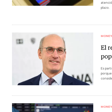
atenció
plazo.
MONE
El 
pop
Es part
porque 
conside
MONE