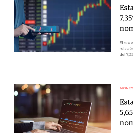
Est
7,3
nom
El reci
relació
del 7,3
MONE
Est
5,6
nom