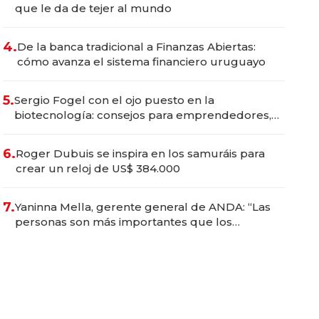
que le da de tejer al mundo
4.
De la banca tradicional a Finanzas Abiertas:
cómo avanza el sistema financiero uruguayo
5.
Sergio Fogel con el ojo puesto en la
biotecnología: consejos para emprendedores,
oportunidades de inversión y el rol de la IA
6.
Roger Dubuis se inspira en los samuráis para
crear un reloj de US$ 384.000
7.
Yaninna Mella, gerente general de ANDA: “Las
personas son más importantes que los
problemas”