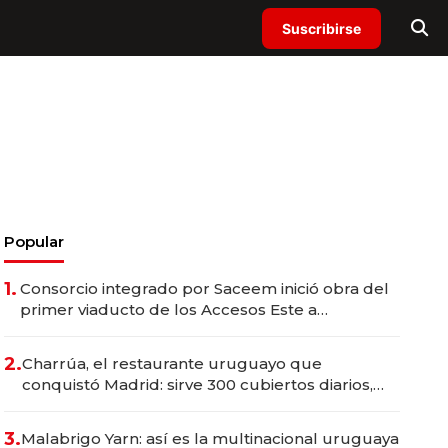
Suscribirse
Popular
1.
Consorcio integrado por Saceem inició obra del
primer viaducto de los Accesos Este a
Montevideo; inversión total asciende a US$ 54
millones
2.
Charrúa, el restaurante uruguayo que
conquistó Madrid: sirve 300 cubiertos diarios,
agota reservas con un mes de anticipación y
prepara apertura
3.
Malabrigo Yarn: así es la multinacional uruguaya