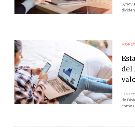
Synovus
divide
MONE
Est
del
val
Las acc
de Divi
como un