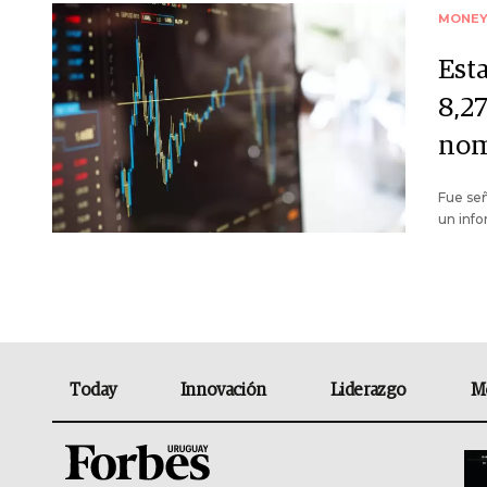
MONE
Est
8,2
nom
Fue señ
un inf
Today
Innovación
Liderazgo
M