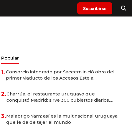
Suscribirse
Popular
1.
Consorcio integrado por Saceem inició obra del
primer viaducto de los Accesos Este a
Montevideo; inversión total asciende a US$ 54
millones
2.
Charrúa, el restaurante uruguayo que
conquistó Madrid: sirve 300 cubiertos diarios,
agota reservas con un mes de anticipación y
prepara apertura
3.
Malabrigo Yarn: así es la multinacional uruguaya
que le da de tejer al mundo