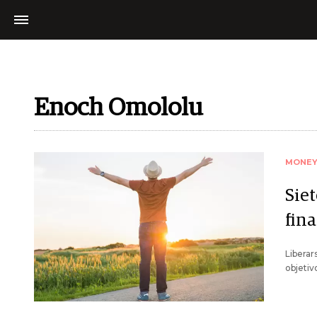
Enoch Omololu
MONE
Siet
fin
Liberar
objetiv