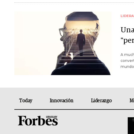
LIDER
Una
"pe
A mucha
convert
mundo
Today
Innovación
Liderazgo
M