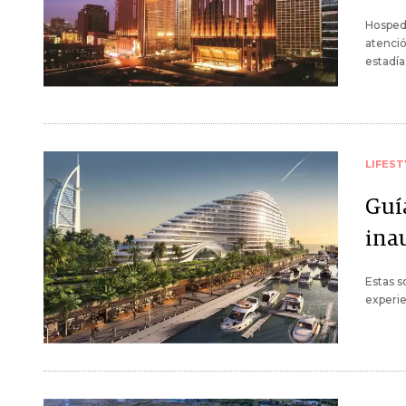
Hospeda
atenció
estadía
LIFEST
Guía
ina
Estas s
experie