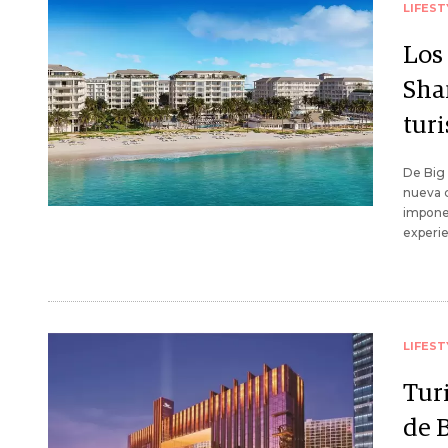
LIFEST
Los
Sha
tur
De Big 
nueva 
impone
experie
LIFEST
Turi
de 