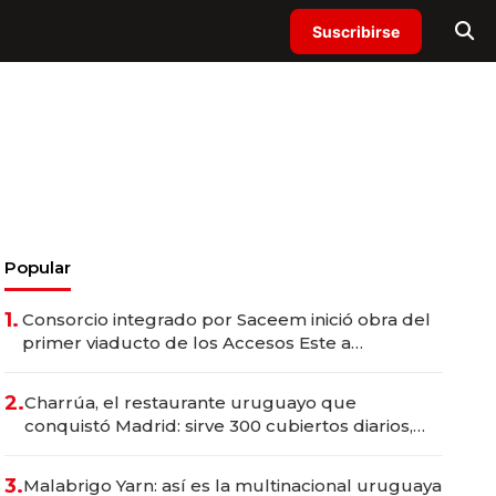
Suscribirse
Popular
1.
Consorcio integrado por Saceem inició obra del
primer viaducto de los Accesos Este a
Montevideo; inversión total asciende a US$ 54
millones
2.
Charrúa, el restaurante uruguayo que
conquistó Madrid: sirve 300 cubiertos diarios,
agota reservas con un mes de anticipación y
prepara apertura
3.
Malabrigo Yarn: así es la multinacional uruguaya