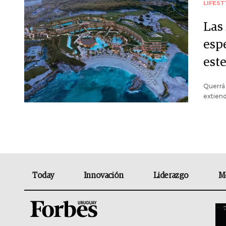
LIFEST
Las
esp
est
Querrá 
extiend
Today
Innovación
Liderazgo
M