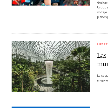
deslumb
Uruguay
voltaje
planes 
LIFEST
Las
mun
La segu
mejores