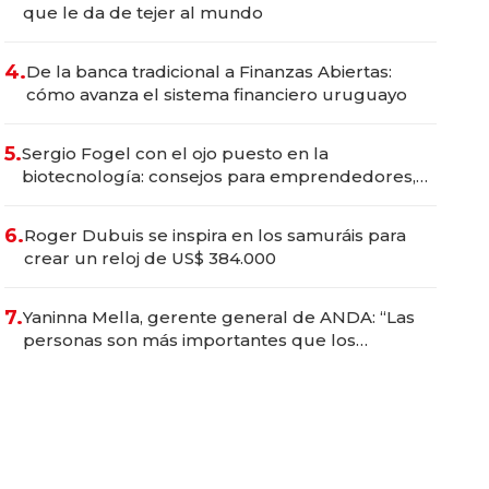
que le da de tejer al mundo
4.
De la banca tradicional a Finanzas Abiertas:
cómo avanza el sistema financiero uruguayo
5.
Sergio Fogel con el ojo puesto en la
biotecnología: consejos para emprendedores,
oportunidades de inversión y el rol de la IA
6.
Roger Dubuis se inspira en los samuráis para
crear un reloj de US$ 384.000
7.
Yaninna Mella, gerente general de ANDA: “Las
personas son más importantes que los
problemas”