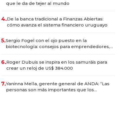
que le da de tejer al mundo
4.
De la banca tradicional a Finanzas Abiertas:
cómo avanza el sistema financiero uruguayo
5.
Sergio Fogel con el ojo puesto en la
biotecnología: consejos para emprendedores,
oportunidades de inversión y el rol de la IA
6.
Roger Dubuis se inspira en los samuráis para
crear un reloj de US$ 384.000
7.
Yaninna Mella, gerente general de ANDA: “Las
personas son más importantes que los
problemas”