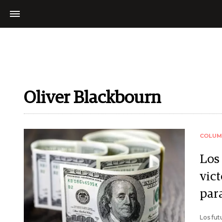
Oliver Blackbourn
COLUM
Los
vic
para
Los fut