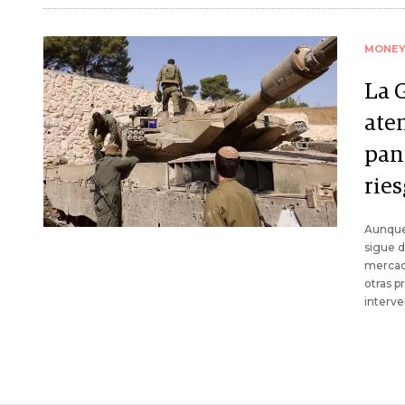
MONE
La 
aten
pan
ries
Aunque 
sigue d
mercad
otras p
interve