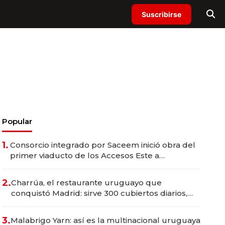
Suscribirse
Popular
1.
Consorcio integrado por Saceem inició obra del
primer viaducto de los Accesos Este a
Montevideo; inversión total asciende a US$ 54
millones
2.
Charrúa, el restaurante uruguayo que
conquistó Madrid: sirve 300 cubiertos diarios,
agota reservas con un mes de anticipación y
prepara apertura
3.
Malabrigo Yarn: así es la multinacional uruguaya