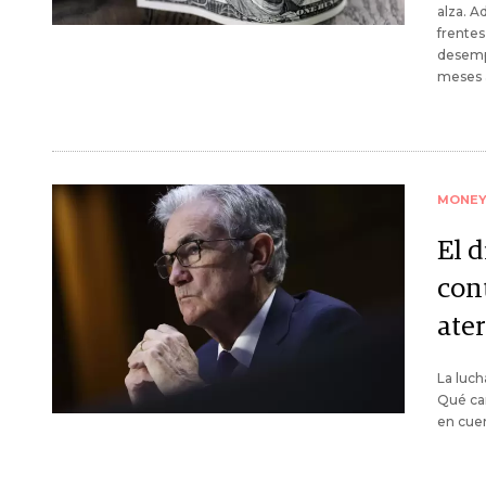
alza. A
frentes
desemp
meses a
MONE
El 
cont
ater
La luch
Qué cam
en cuen