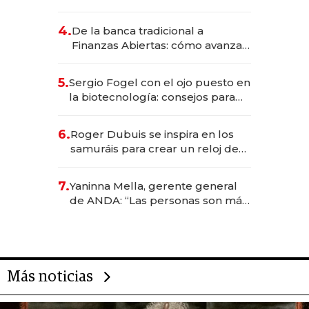
da de tejer al mundo
4.
De la banca tradicional a
Finanzas Abiertas: cómo avanza
el sistema financiero uruguayo
5.
Sergio Fogel con el ojo puesto en
la biotecnología: consejos para
emprendedores, oportunidades
de inversión y el rol de la IA
6.
Roger Dubuis se inspira en los
samuráis para crear un reloj de
US$ 384.000
7.
Yaninna Mella, gerente general
de ANDA: “Las personas son más
importantes que los problemas”
Más noticias