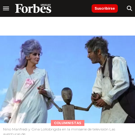
Suscribirse
COLUMNISTAS
Nino Manfredi y Gina Lollobrigida en la miniserie de televisión Las
aventuras de