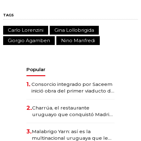
TAGS
Carlo Lorenzini
Gina Lollobrigida
Giorgio Agamben
Nino Manfredi
Popular
1.
Consorcio integrado por Saceem
inició obra del primer viaducto de
los Accesos Este a Montevideo;
inversión total asciende a US$ 54
2.
Charrúa, el restaurante
millones
uruguayo que conquistó Madrid:
sirve 300 cubiertos diarios, agota
reservas con un mes de
3.
Malabrigo Yarn: así es la
anticipación y prepara apertura
multinacional uruguaya que le