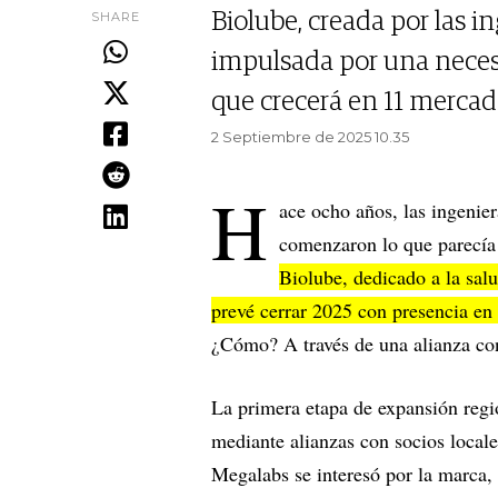
SHARE
Biolube, creada por las i
impulsada por una neces
que crecerá en 11 mercad
2 Septiembre de 2025 10.35
H
ace ocho años, las ingenie
comenzaron lo que parecía 
Biolube, dedicado a la sal
prevé cerrar 2025 con presencia e
¿Cómo? A través de una alianza co
La primera etapa de expansión regi
mediante alianzas con socios locale
Megalabs se interesó por la marca, 