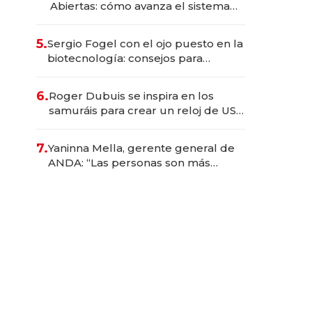
Abiertas: cómo avanza el sistema
financiero uruguayo
5.
Sergio Fogel con el ojo puesto en la
biotecnología: consejos para
emprendedores, oportunidades de
inversión y el rol de la IA
6.
Roger Dubuis se inspira en los
samuráis para crear un reloj de US$
384.000
7.
Yaninna Mella, gerente general de
ANDA: “Las personas son más
importantes que los problemas”