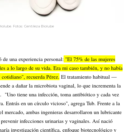
iolube. Fotos: Gentileza Biolube
ió de una experiencia personal:
"El 75% de las mujeres
ales a lo largo de su vida. Era mi caso también, y no había
y cotidiano", recuerda Pérez.
El tratamiento habitual —
ende a dañar la microbiota vaginal, lo que incrementa la
. "Uno tiene una infección, toma antibiótico y cada vez
a. Entrás en un círculo vicioso", agrega Tub. Frente a la
n el mercado, ambas ingenieras desarrollaron un lubricante
prevenir infecciones urinarias y vaginales. Así nació
ría investigación científica, enfoque biotecnológico y