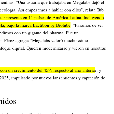
meninas. "Una usuaria que trabajaba en Megalabs dejó el
ecología. Así empezamos a hablar con ellos", relata Tub.
star presente en 11 países de América Latina, incluyendo
a, bajo la marca Lactibón by Biolube
. "Pasamos de ser
andirnos con un gigante del pharma. Fue un
ub. Pérez agrega: "Megalabs valoró mucho cómo
oque digital. Quieren modernizarse y vieron en nosotras
 con un crecimiento del 45% respecto al año anterio
r, y
2025, impulsado por nuevos lanzamientos y captación de
nidos