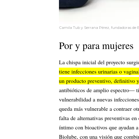
Camila Tub y Serrana Pérez, fundadoras de B
Por y para mujeres
La chispa inicial del proyecto surg
tiene infecciones urinarias o vagin
un producto preventivo, definitivo 
antibióticos de amplio espectro— ti
vulnerabilidad a nuevas infecciones
queda más vulnerable a contraer otr
falta de alternativas preventivas e
íntimo con bioactivos que ayudan a 
Biolube, con una visión que combina