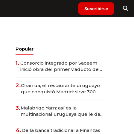
Suscribirse
Popular
1.
Consorcio integrado por Saceem
inició obra del primer viaducto de
los Accesos Este a Montevideo;
inversión total asciende a US$ 54
2.
Charrúa, el restaurante uruguayo
millones
que conquistó Madrid: sirve 300
cubiertos diarios, agota reservas
con un mes de anticipación y
3.
Malabrigo Yarn: así es la
prepara apertura
multinacional uruguaya que le da
de tejer al mundo
4.
De la banca tradicional a Finanzas