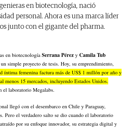
ngenieras en biotecnología, nació
idad personal. Ahora es una marca líder
os junto con el gigante del pharma.
Serrana Pérez
Camila Tub
ras en biotecnología
y
un simple proyecto de tesis. Hoy, su emprendimiento,
ud íntima femenina factura más de US$ 1 millón por año y
n al menos 15 mercados, incluyendo Estados Unidos.
n el laboratorio Megalabs.
onal llegó con el desembarco en Chile y Paraguay,
s. Pero el verdadero salto se dio cuando el laboratorio
atraído por su enfoque innovador, su estrategia digital y