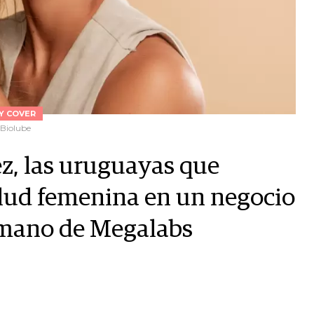
LY COVER
 Biolube
z, las uruguayas que
salud femenina en un negocio
 mano de Megalabs