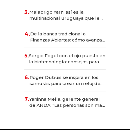
sirve 300 cubiertos diarios, agota
reservas con un mes de
3.
Malabrigo Yarn: así es la
anticipación y prepara apertura
multinacional uruguaya que le
da de tejer al mundo
4.
De la banca tradicional a
Finanzas Abiertas: cómo avanza
el sistema financiero uruguayo
5.
Sergio Fogel con el ojo puesto en
la biotecnología: consejos para
emprendedores, oportunidades
de inversión y el rol de la IA
6.
Roger Dubuis se inspira en los
samuráis para crear un reloj de
US$ 384.000
7.
Yaninna Mella, gerente general
de ANDA: “Las personas son más
importantes que los problemas”