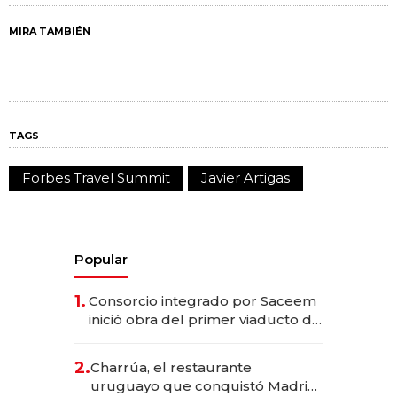
MIRA TAMBIÉN
TAGS
Forbes Travel Summit
Javier Artigas
Popular
1.
Consorcio integrado por Saceem
inició obra del primer viaducto de
los Accesos Este a Montevideo;
inversión total asciende a US$ 54
2.
Charrúa, el restaurante
millones
uruguayo que conquistó Madrid: