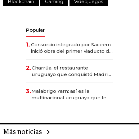
Blockchain
Gaming
Videojuegos
Popular
1.
Consorcio integrado por Saceem
inició obra del primer viaducto de
los Accesos Este a Montevideo;
inversión total asciende a US$ 54
2.
Charrúa, el restaurante
millones
uruguayo que conquistó Madrid:
sirve 300 cubiertos diarios, agota
reservas con un mes de
3.
Malabrigo Yarn: así es la
anticipación y prepara apertura
multinacional uruguaya que le
da de tejer al mundo
Más noticias