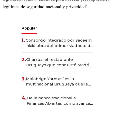
legítimas de seguridad nacional y privacidad".
Popular
1.
Consorcio integrado por Saceem
inició obra del primer viaducto de
los Accesos Este a Montevideo;
inversión total asciende a US$ 54
2.
Charrúa, el restaurante
millones
uruguayo que conquistó Madrid:
sirve 300 cubiertos diarios, agota
reservas con un mes de
3.
Malabrigo Yarn: así es la
anticipación y prepara apertura
multinacional uruguaya que le
da de tejer al mundo
4.
De la banca tradicional a
Finanzas Abiertas: cómo avanza
el sistema financiero uruguayo