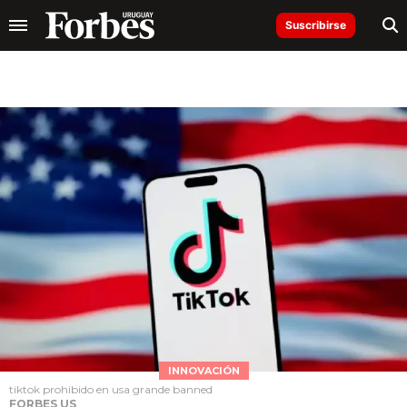
Suscribirse
INNOVACIÓN
tiktok prohibido en usa grande banned
FORBES US