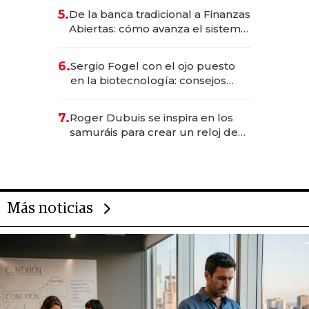
5.
De la banca tradicional a Finanzas
Abiertas: cómo avanza el sistema
financiero uruguayo
6.
Sergio Fogel con el ojo puesto
en la biotecnología: consejos
para emprendedores,
oportunidades de inversión y el
7.
Roger Dubuis se inspira en los
rol de la IA
samuráis para crear un reloj de
US$ 384.000
Más noticias