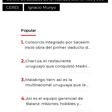
CERES
Ignacio Munyo
Popular
1.
Consorcio integrado por Saceem
inició obra del primer viaducto de
los Accesos Este a Montevideo;
inversión total asciende a US$ 54
2.
Charrúa, el restaurante
millones
uruguayo que conquistó Madrid:
sirve 300 cubiertos diarios, agota
reservas con un mes de
3.
Malabrigo Yarn: así es la
anticipación y prepara apertura
multinacional uruguaya que le
da de tejer al mundo
4.
Así es el equipo gerencial de
Balanz: misiones, hobbies y
metas para este año