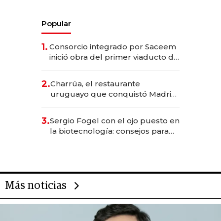
Popular
1.
Consorcio integrado por Saceem
inició obra del primer viaducto de
los Accesos Este a Montevideo;
inversión total asciende a US$ 54
2.
Charrúa, el restaurante
millones
uruguayo que conquistó Madrid:
sirve 300 cubiertos diarios, agota
reservas con un mes de
3.
Sergio Fogel con el ojo puesto en
anticipación y prepara apertura
la biotecnología: consejos para
emprendedores, oportunidades
de inversión y el rol de la IA
Más noticias