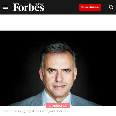
Suscribirse
LIDERAZGO
nota tapa uruguay definitica - yamandu orsi