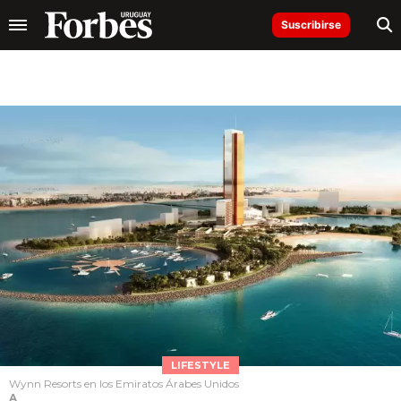
Suscribirse
LIFESTYLE
Wynn Resorts en los Emiratos Árabes Unidos
A