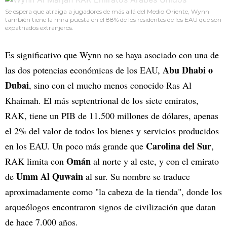
Se espera que atraiga a jugadores de más allá del Medio Oriente, Wynn
también tiene la mira puesta en el 88% de los residentes de los EAU que son
expatriados extranjeros.
Es significativo que Wynn no se haya asociado con una de
Abu Dhabi o
las dos potencias económicas de los EAU,
Dubai
, sino con el mucho menos conocido Ras Al
Khaimah. El más septentrional de los siete emiratos,
RAK, tiene un PIB de 11.500 millones de dólares, apenas
el 2% del valor de todos los bienes y servicios producidos
Carolina del Sur
en los EAU. Un poco más grande que
,
Omán
RAK limita con
al norte y al este, y con el emirato
Umm Al Quwain
de
al sur. Su nombre se traduce
aproximadamente como "la cabeza de la tienda", donde los
arqueólogos encontraron signos de civilización que datan
de hace 7.000 años.