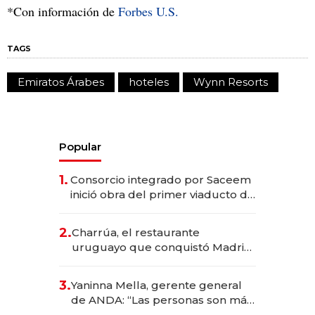
*Con información de
Forbes U.S.
TAGS
Emiratos Árabes
hoteles
Wynn Resorts
Popular
1.
Consorcio integrado por Saceem
inició obra del primer viaducto de
los Accesos Este a Montevideo;
inversión total asciende a US$ 54
2.
Charrúa, el restaurante
millones
uruguayo que conquistó Madrid:
sirve 300 cubiertos diarios, agota
reservas con un mes de
3.
Yaninna Mella, gerente general
anticipación y prepara apertura
de ANDA: “Las personas son más
importantes que los problemas”