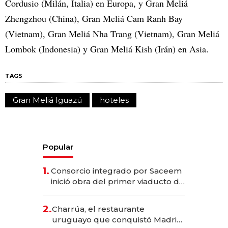
Cordusio (Milán, Italia) en Europa, y Gran Meliá
Zhengzhou (China), Gran Meliá Cam Ranh Bay
(Vietnam), Gran Meliá Nha Trang (Vietnam), Gran Meliá
Lombok (Indonesia) y Gran Meliá Kish (Irán) en Asia.
TAGS
Gran Meliá Iguazú
hoteles
Popular
1.
Consorcio integrado por Saceem
inició obra del primer viaducto de
los Accesos Este a Montevideo;
inversión total asciende a US$ 54
2.
Charrúa, el restaurante
millones
uruguayo que conquistó Madrid: