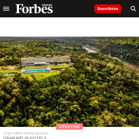
Suscribirse
LIFESTYLE
Gran Meliá Hotels Iguazú
GRAN MELIÁ HOTELS