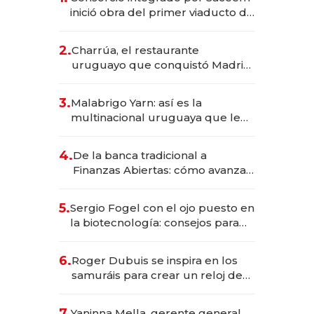
inició obra del primer viaducto de
los Accesos Este a Montevideo;
inversión total asciende a US$ 54
2.
Charrúa, el restaurante
millones
uruguayo que conquistó Madrid:
sirve 300 cubiertos diarios, agota
reservas con un mes de
3.
Malabrigo Yarn: así es la
anticipación y prepara apertura
multinacional uruguaya que le
da de tejer al mundo
4.
De la banca tradicional a
Finanzas Abiertas: cómo avanza
el sistema financiero uruguayo
5.
Sergio Fogel con el ojo puesto en
la biotecnología: consejos para
emprendedores, oportunidades
de inversión y el rol de la IA
6.
Roger Dubuis se inspira en los
samuráis para crear un reloj de
US$ 384.000
7.
Yaninna Mella, gerente general