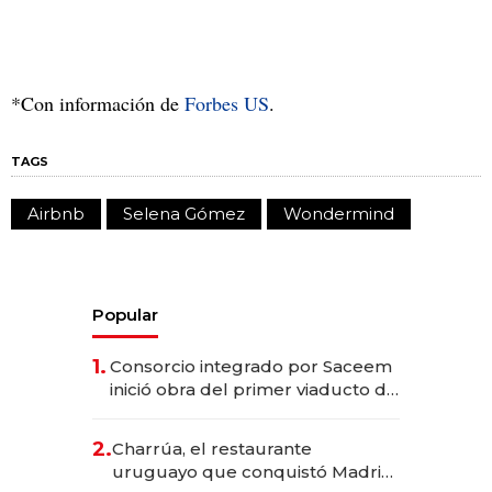
*Con información de
Forbes US
.
TAGS
Airbnb
Selena Gómez
Wondermind
Popular
1.
Consorcio integrado por Saceem
inició obra del primer viaducto de
los Accesos Este a Montevideo;
inversión total asciende a US$ 54
2.
Charrúa, el restaurante
millones
uruguayo que conquistó Madrid: