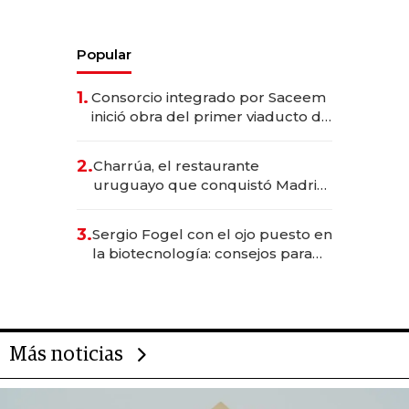
Popular
1.
Consorcio integrado por Saceem
inició obra del primer viaducto de
los Accesos Este a Montevideo;
inversión total asciende a US$ 54
2.
Charrúa, el restaurante
millones
uruguayo que conquistó Madrid:
sirve 300 cubiertos diarios, agota
reservas con un mes de
3.
Sergio Fogel con el ojo puesto en
anticipación y prepara apertura
la biotecnología: consejos para
emprendedores, oportunidades
de inversión y el rol de la IA
Más noticias