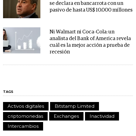
se declara en bancarrota con un
pasivo de hasta US$ 10.000 millones
Ni Walmart ni Coca-Cola: un
analista del Bank of America revela
cuál es la mejor acción a prueba de
recesión
TAGS
Activos digitales
Bitstamp Limited
criptomonedas
Exchanges
Inactividad
Intercambios