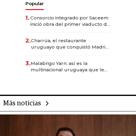
Popular
1.
Consorcio integrado por Saceem
inició obra del primer viaducto de
los Accesos Este a Montevideo;
inversión total asciende a US$ 54
2.
Charrúa, el restaurante
millones
uruguayo que conquistó Madrid:
sirve 300 cubiertos diarios, agota
reservas con un mes de
3.
Malabrigo Yarn: así es la
anticipación y prepara apertura
multinacional uruguaya que le
da de tejer al mundo
Más noticias