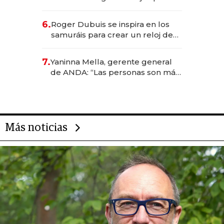
emprendedores, oportunidades
de inversión y el rol de la IA
6.
Roger Dubuis se inspira en los
samuráis para crear un reloj de
US$ 384.000
7.
Yaninna Mella, gerente general
de ANDA: “Las personas son más
importantes que los problemas”
Más noticias