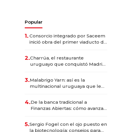
Popular
1.
Consorcio integrado por Saceem
inició obra del primer viaducto de
los Accesos Este a Montevideo;
inversión total asciende a US$ 54
2.
Charrúa, el restaurante
millones
uruguayo que conquistó Madrid:
sirve 300 cubiertos diarios, agota
reservas con un mes de
3.
Malabrigo Yarn: así es la
anticipación y prepara apertura
multinacional uruguaya que le
da de tejer al mundo
4.
De la banca tradicional a
Finanzas Abiertas: cómo avanza
el sistema financiero uruguayo
5.
Sergio Fogel con el ojo puesto en
la biotecnología: consejos para