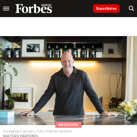
Suscribirse
NEGOCIOS
Giuseppe Cipriani. Foto: Matías Yardino.
MATÍAS YARDINO.