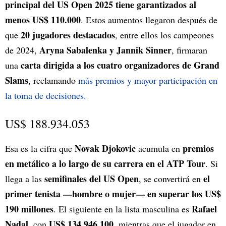
principal del US Open 2025 tiene garantizados al
menos US$ 110.000
. Estos aumentos llegaron después de
20 jugadores destacados
que
, entre ellos los campeones
Aryna Sabalenka y Jannik Sinner
de 2024,
, firmaran
carta dirigida a los cuatro organizadores de Grand
una
Slams
, reclamando
más premios y mayor participación en
la toma de decisiones.
US$ 188.934.053
Novak Djokovic
premios
Esa es la cifra que
acumula en
en metálico a lo largo de su carrera en el ATP Tour
. Si
semifinales del US Open
el
llega a las
, se convertirá en
primer tenista —hombre o mujer— en superar los US$
190 millones
Rafael
. El siguiente en la lista masculina es
Nadal
US$ 134.946.100
, con
, mientras que el jugador en