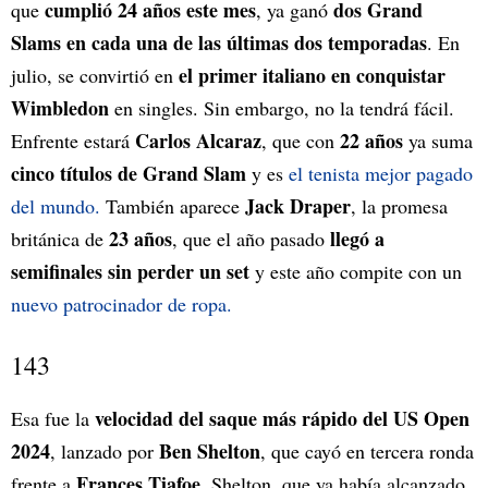
cumplió 24 años este mes
dos Grand
que
, ya ganó
Slams en cada una de las últimas dos temporadas
. En
el primer italiano en conquistar
julio, se convirtió en
Wimbledon
en singles. Sin embargo, no la tendrá fácil.
Carlos Alcaraz
22 años
Enfrente estará
, que con
ya suma
cinco títulos de Grand Slam
y es
el tenista mejor pagado
Jack Draper
del mundo.
También aparece
, la promesa
23 años
llegó a
británica de
, que el año pasado
semifinales sin perder un set
y este año compite con un
nuevo patrocinador de ropa.
143
velocidad del saque más rápido del US Open
Esa fue la
2024
Ben Shelton
, lanzado por
, que cayó en tercera ronda
Frances Tiafoe
frente a
. Shelton, que ya había alcanzado