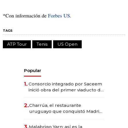
*Con información de
Forbes US
.
TAGS
ATP Tour
Tenis
US Open
Popular
1.
Consorcio integrado por Saceem
inició obra del primer viaducto de
los Accesos Este a Montevideo;
inversión total asciende a US$ 54
2.
Charrúa, el restaurante
millones
uruguayo que conquistó Madrid:
sirve 300 cubiertos diarios, agota
reservas con un mes de
3.
Malabrigo Yarn: así es la