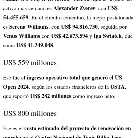
Alexander Zverev
US$
activo más cercano es
, con
54.455.659
. En el circuito femenino, la mejor posicionada
Serena Williams
US$ 94.816.730
es
, con
, seguida por
Venus Williams
US$ 42.673.594
Iga Swiatek
con
y
, que
US$ 41.349.048
suma
.
US$ 559 millones
ingreso operativo total que generó el US
Ese fue el
Open 2024
USTA
, según los estados financieros de la
,
US$ 282 millones
que reportó
como ingreso neto.
US$ 800 millones
costo estimado del proyecto de renovación en
Ese es el
marcha
Centro Nacional de Tenis Billie Jean
en el