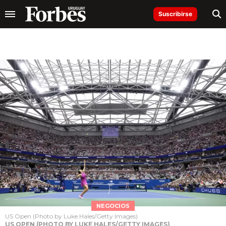
Suscribirse
NEGOCIOS
US Open (Photo by Luke Hales/Getty Images)
US OPEN (PHOTO BY LUKE HALES/GETTY IMAGES)