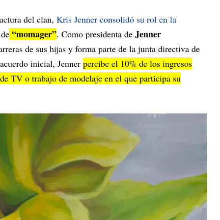
ructura del clan,
Kris Jenner consolidó su rol en la
“momager”
Jenner
 de
. Como presidenta de
arreras de sus hijas y forma parte de la junta directiva de
acuerdo inicial, Jenner
percibe el 10% de los ingresos
de TV o trabajo de modelaje en el que participa su