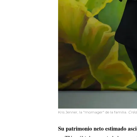
Kris Jenner, la "momager" de la familia.
Créd
Su patrimonio neto estimado asc