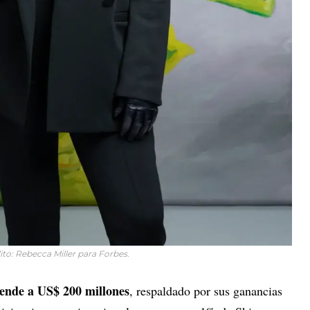
ito: Rebecca Miller para Forbes.
iende a US$ 200 millones
, respaldado por sus ganancias