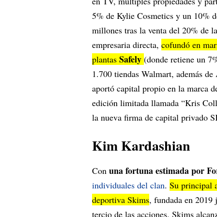
en TV, múltiples propiedades y par
5% de Kylie Cosmetics y un 10% d
millones tras la venta del 20% de 
empresaria directa,
cofundó en marz
Safely
plantas
(donde retiene un 7%
1.700 tiendas Walmart, además de
aportó capital propio en la marca d
edición limitada llamada “Kris Col
la nueva firma de capital privado 
Kim Kardashian
una fortuna estimada por Fo
Con
individuales del clan
.
Su principal 
deportiva Skims
, fundada en 2019 
tercio de las acciones. Skims alca