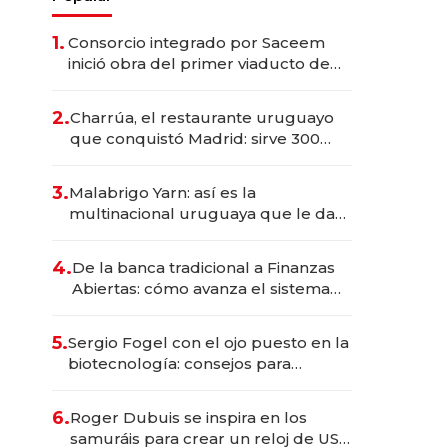
1.
Consorcio integrado por Saceem
inició obra del primer viaducto de
los Accesos Este a Montevideo;
inversión total asciende a US$ 54
2.
Charrúa, el restaurante uruguayo
millones
que conquistó Madrid: sirve 300
cubiertos diarios, agota reservas
con un mes de anticipación y
3.
Malabrigo Yarn: así es la
prepara apertura
multinacional uruguaya que le da
de tejer al mundo
4.
De la banca tradicional a Finanzas
Abiertas: cómo avanza el sistema
financiero uruguayo
5.
Sergio Fogel con el ojo puesto en la
biotecnología: consejos para
emprendedores, oportunidades de
inversión y el rol de la IA
6.
Roger Dubuis se inspira en los
samuráis para crear un reloj de US$