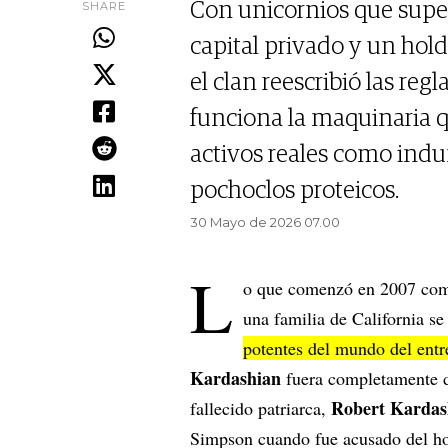
SHARE
Con unicornios que super
capital privado y un holdi
el clan reescribió las r
funciona la maquinaria 
activos reales como indu
pochoclos proteicos.
30 Mayo de 2026 07.00
L
o que comenzó en 2007 como
una familia de California s
potentes del mundo del ent
Kardashian
fuera completamente de
Robert Kardas
fallecido patriarca,
Simpson cuando fue acusado del ho