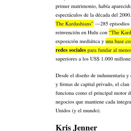
primer matrimonio, había aparecido 
espectáculos de la década del 2000.
The Kardashians”
—285 episodios a
reinvención en Hulu con
“The Kard
exposición mediática y
una base c
redes sociales
para fundar al meno
superiores a los US$ 1.000 millone
Desde el diseño de indumentaria y 
y firmas de capital privado, el cla
funciona como el principal motor de
negocios que mantiene cada integra
Unidos (y el mundo).
Kris Jenner