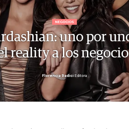
NEGOCIOS
ardashian: uno por uno
el reality a los negoci
Florencia Radici
Editora