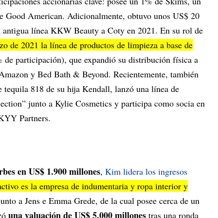
ticipaciones accionarias clave: posee un 1% de Skims, un
e Good American. Adicionalmente, obtuvo unos US$ 20
la antigua línea KKW Beauty a Coty en 2021. En su rol de
o de 2021 la línea de productos de limpieza a base de
 de participación), que expandió su distribución física a
 Amazon y Bed Bath & Beyond. Recientemente, también
e tequila 818 de su hija Kendall, lanzó una línea de
lection” junto a Kylie Cosmetics y participa como socia en
SKYY Partners.
rbes en US$ 1.900 millones
,
Kim lidera los ingresos
activo es la empresa de indumentaria y ropa interior y
junto a Jens e Emma Grede, de la cual posee cerca de un
una valuación de US$ 5.000 millones
nzó
tras una ronda