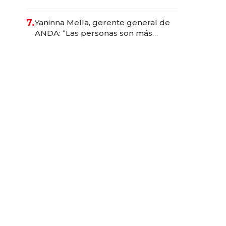
384.000
7.
Yaninna Mella, gerente general de
ANDA: “Las personas son más
importantes que los problemas”