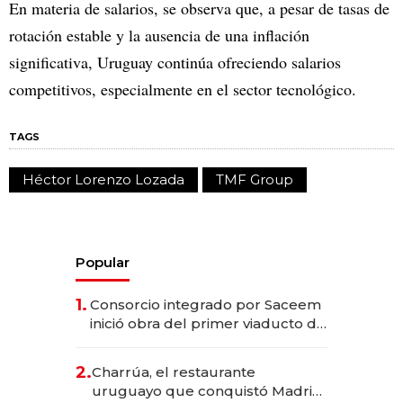
En materia de salarios, se observa que, a pesar de tasas de
rotación estable y la ausencia de una inflación
significativa, Uruguay continúa ofreciendo salarios
competitivos, especialmente en el sector tecnológico.
TAGS
Héctor Lorenzo Lozada
TMF Group
Popular
1.
Consorcio integrado por Saceem
inició obra del primer viaducto de
los Accesos Este a Montevideo;
inversión total asciende a US$ 54
2.
Charrúa, el restaurante
millones
uruguayo que conquistó Madrid: