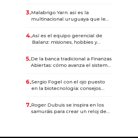
sirve 300 cubiertos diarios, agota
reservas con un mes de
3.
Malabrigo Yarn: así es la
anticipación y prepara apertura
multinacional uruguaya que le
da de tejer al mundo
4.
Así es el equipo gerencial de
Balanz: misiones, hobbies y
metas para este año
5.
De la banca tradicional a Finanzas
Abiertas: cómo avanza el sistema
financiero uruguayo
6.
Sergio Fogel con el ojo puesto
en la biotecnología: consejos
para emprendedores,
oportunidades de inversión y el
7.
Roger Dubuis se inspira en los
rol de la IA
samuráis para crear un reloj de
US$ 384.000