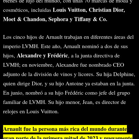
bienes de lujo del mundo, con unas 70 marcas de moda y
Louis Vuitton, Christian Dior,
cosméticos, incluidas
Moet & Chandon, Sephora y Tiffany & Co.
Los cinco hijos de Arnault trabajan en diferentes áreas del
imperio LVMH. Este año, Arnault nominó a dos de sus
Alexandre y Frédéric
hijos,
, a la junta directiva de
LVMH; en noviembre, Alexandre fue nombrado CEO
adjunto de la división de vinos y licores. Su hija Delphine,
quien dirige Dior, y su hijo Antoine ya estaban en la junta.
En junio, nombró a su hijo Frédéric como jefe del grupo
familiar de LVMH. Su hijo menor, Jean, es director de
relojes en Louis Vuitton.
Arnault fue la persona más rica del mundo durante
gran parte de la primera mitad de 2023 y nuevamente