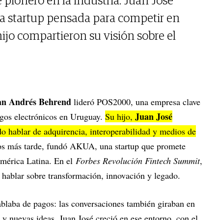
pionero en la industria. Juan José
a startup pensada para competir en
ijo compartieron su visión sobre el
n Andrés Behrend
lideró POS2000, una empresa clave
Juan José
pagos electrónicos en Uruguay.
Su hijo,
do hablar de adquirencia, interoperabilidad y medios de
os más tarde, fundó AKUA, una startup que promete
América Latina. En el
Forbes Revolución Fintech Summit
,
hablar sobre transformación, innovación y legado.
ablaba de pagos: las conversaciones también giraban en
y nuevas ideas. Juan José creció en ese entorno, con el