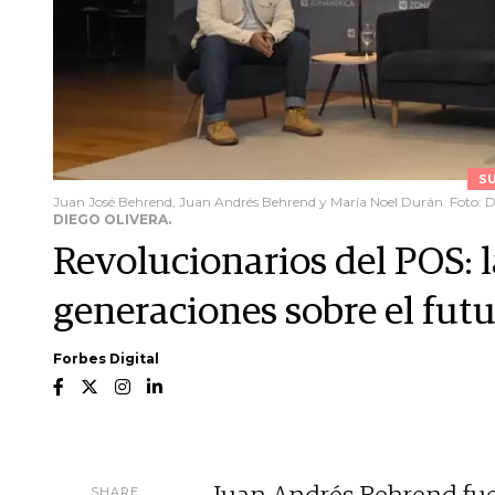
S
Juan José Behrend, Juan Andrés Behrend y María Noel Durán. Foto: D
DIEGO OLIVERA.
Revolucionarios del POS: l
generaciones sobre el futu
Forbes Digital
SHARE