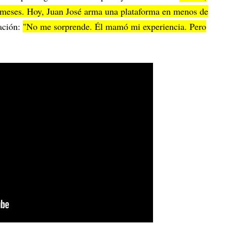
2 meses. Hoy, Juan José arma una plataforma en menos de
ación:
"No me sorprende. Él mamó mi experiencia. Pero