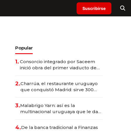
Suscribirse
Popular
1.
Consorcio integrado por Saceem
inició obra del primer viaducto de
los Accesos Este a Montevideo;
inversión total asciende a US$ 54
2.
Charrúa, el restaurante uruguayo
millones
que conquistó Madrid: sirve 300
cubiertos diarios, agota reservas
con un mes de anticipación y
3.
Malabrigo Yarn: así es la
prepara apertura
multinacional uruguaya que le da
de tejer al mundo
4.
De la banca tradicional a Finanzas