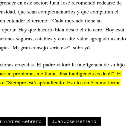
render en este sector, Juan José recomendó rodearse de
tensidad, que sean complementarios y que compartan el
e en entender el terreno: "Cada mercado tiene su
 operar. Hay que hacerlo bien desde el día cero. Hoy está
uciones seguras, estables y con alto valor agregado usando
logías. Mi gran consejo sería ese", subrayó.
xiones cruzadas. El padre valoró la inteligencia de su hijo
ne un problema, me llama. Esa inteligencia es de él". El
mplo: "Siempre está aprendiendo. Eso lo tomé como forma
n Andrés Behrend
Juan José Behrend