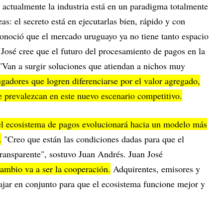
 actualmente la industria está en un paradigma totalmente
eas: el secreto está en ejecutarlas bien, rápido y con
onoció que el mercado uruguayo ya no tiene tanto espacio
José cree que el futuro del procesamiento de pagos en la
 "Van a surgir soluciones que atiendan a nichos muy
ugadores que logren diferenciarse por el valor agregado,
e prevalezcan en este nuevo escenario competitivo.
l ecosistema de pagos evolucionará hacia un modelo más
.
"Creo que están las condiciones dadas para que el
ansparente", sostuvo Juan Andrés. Juan José
cambio va a ser la cooperación.
Adquirentes, emisores y
ajar en conjunto para que el ecosistema funcione mejor y