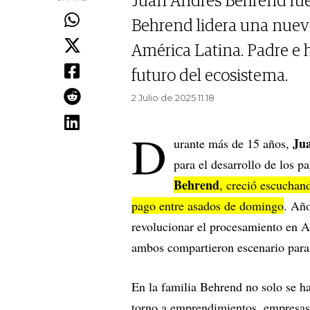
Juan Andrés Behrend fue 
Behrend lidera una nuev
América Latina. Padre e h
futuro del ecosistema.
2 Julio de 2025 11.18
D
Jua
urante más de 15 años,
para el desarrollo de los 
Behrend
, creció escuchan
pago entre asados de domingo
. Añ
revolucionar el procesamiento en 
ambos compartieron escenario para 
En la familia Behrend no solo se h
torno a emprendimientos, empresas 