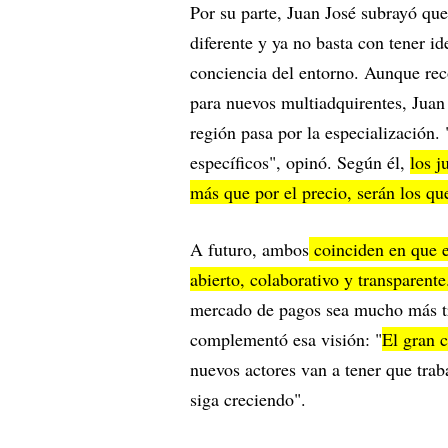
Por su parte, Juan José subrayó que
diferente y ya no basta con tener id
conciencia del entorno. Aunque rec
para nuevos multiadquirentes, Juan 
región pasa por la especialización.
específicos", opinó. Según él,
los j
más que por el precio, serán los qu
A futuro, ambos
coinciden en que e
abierto, colaborativo y transparente
mercado de pagos sea mucho más tr
complementó esa visión: "
El gran 
nuevos actores van a tener que trab
siga creciendo".