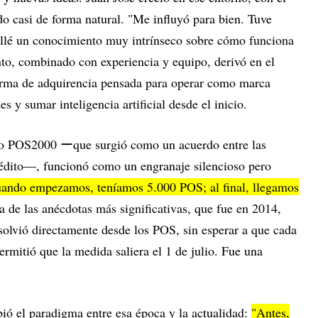
 casi de forma natural. "Me influyó para bien. Tuve
ollé un conocimiento muy intrínseco sobre cómo funciona
nto, combinado con experiencia y equipo, derivó en el
rma de adquirencia pensada para operar como marca
s y sumar inteligencia artificial desde el inicio.
mo POS2000 ーque surgió como un acuerdo entre las
crédito—, funcionó como un engranaje silencioso pero
ando empezamos, teníamos 5.000 POS; al final, llegamos
a de las anécdotas más significativas, que fue en 2014,
solvió directamente desde los POS, sin esperar a que cada
ermitió que la medida saliera el 1 de julio. Fue una
ó el paradigma entre esa época y la actualidad:
"Antes,