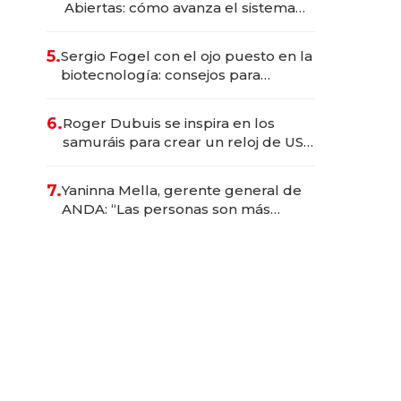
Abiertas: cómo avanza el sistema
financiero uruguayo
5.
Sergio Fogel con el ojo puesto en la
biotecnología: consejos para
emprendedores, oportunidades de
inversión y el rol de la IA
6.
Roger Dubuis se inspira en los
samuráis para crear un reloj de US$
384.000
7.
Yaninna Mella, gerente general de
ANDA: “Las personas son más
importantes que los problemas”