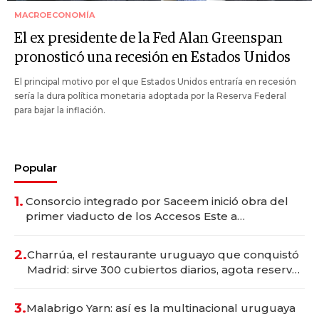
MACROECONOMÍA
El ex presidente de la Fed Alan Greenspan
pronosticó una recesión en Estados Unidos
El principal motivo por el que Estados Unidos entraría en recesión
sería la dura política monetaria adoptada por la Reserva Federal
para bajar la inflación.
Popular
1.
Consorcio integrado por Saceem inició obra del
primer viaducto de los Accesos Este a
Montevideo; inversión total asciende a US$ 54
millones
2.
Charrúa, el restaurante uruguayo que conquistó
Madrid: sirve 300 cubiertos diarios, agota reservas
con un mes de anticipación y prepara apertura
3.
Malabrigo Yarn: así es la multinacional uruguaya