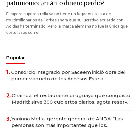
patrimonio: ¿cuánto dinero perdió?
El rapero superestrella ya no tiene un lugar en la lista de
multimillonarios de Forbes ahora que su lucrativo acuerdo con
Adidas ha terminado. Pero la marca alemana no fue la única que
cortó lazos con él.
Popular
1.
Consorcio integrado por Saceem inició obra del
primer viaducto de los Accesos Este a
Montevideo; inversión total asciende a US$ 54
millones
2.
Charrúa, el restaurante uruguayo que conquistó
Madrid: sirve 300 cubiertos diarios, agota reservas
con un mes de anticipación y prepara apertura
3.
Yaninna Mella, gerente general de ANDA: “Las
personas son más importantes que los
problemas”