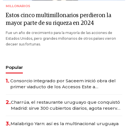
MILLONARIOS
Estos cinco multimillonarios perdieron la
mayor parte de su riqueza en 2024
Fue un año de crecimiento para la mayoría de las acciones de
Estados Unidos, pero grandes millonarios de otros países vieron
decaer sus fortunas.
Popular
1.
Consorcio integrado por Saceem inició obra del
primer viaducto de los Accesos Este a
Montevideo; inversión total asciende a US$ 54
millones
2.
Charrúa, el restaurante uruguayo que conquistó
Madrid: sirve 300 cubiertos diarios, agota reservas
con un mes de anticipación y prepara apertura
3.
Malabrigo Yarn: así es la multinacional uruguaya