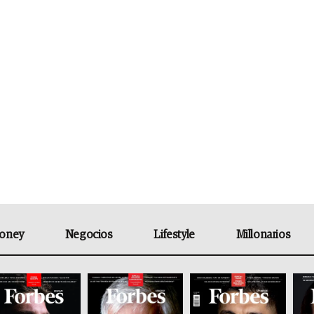
oney
Negocios
Lifestyle
Millonarios