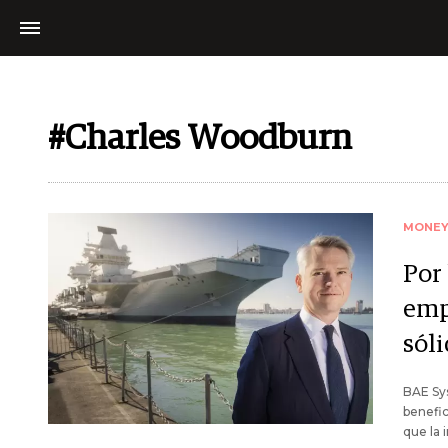
#Charles Woodburn
MONE
Por 
emp
sól
BAE Sys
benefic
que la 