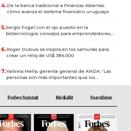
4.
De la banca tradicional a Finanzas Abiertas:
cómo avanza el sistema financiero uruguayo
5.
Sergio Fogel con el ojo puesto en la
biotecnología: consejos para emprendedores,
oportunidades de inversión y el rol de la IA
6.
Roger Dubuis se inspira en los samuráis para
crear un reloj de US$ 384.000
7.
Yaninna Mella, gerente general de ANDA: “Las
personas son más importantes que los
problemas”
Forbes Summit
MediaKit
Suscribirse