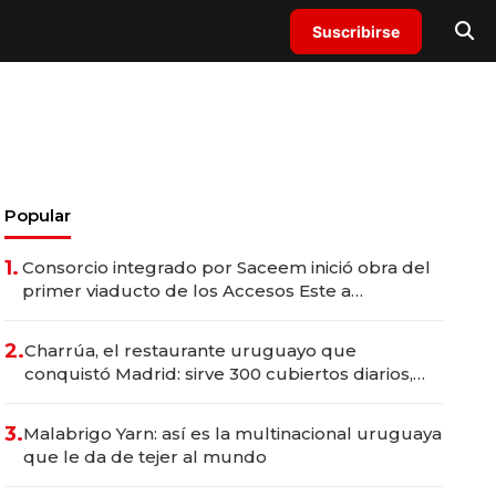
Suscribirse
Popular
1.
Consorcio integrado por Saceem inició obra del
primer viaducto de los Accesos Este a
Montevideo; inversión total asciende a US$ 54
millones
2.
Charrúa, el restaurante uruguayo que
conquistó Madrid: sirve 300 cubiertos diarios,
agota reservas con un mes de anticipación y
prepara apertura
3.
Malabrigo Yarn: así es la multinacional uruguaya
que le da de tejer al mundo