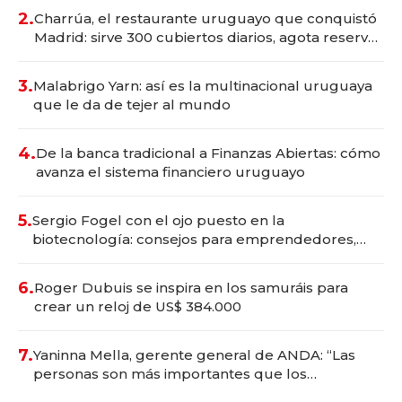
millones
2.
Charrúa, el restaurante uruguayo que conquistó
Madrid: sirve 300 cubiertos diarios, agota reservas
con un mes de anticipación y prepara apertura
3.
Malabrigo Yarn: así es la multinacional uruguaya
que le da de tejer al mundo
4.
De la banca tradicional a Finanzas Abiertas: cómo
avanza el sistema financiero uruguayo
5.
Sergio Fogel con el ojo puesto en la
biotecnología: consejos para emprendedores,
oportunidades de inversión y el rol de la IA
6.
Roger Dubuis se inspira en los samuráis para
crear un reloj de US$ 384.000
7.
Yaninna Mella, gerente general de ANDA: “Las
personas son más importantes que los
problemas”