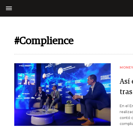
#Complience
MONE
Así
tra
En el E
realiza
contó c
compli