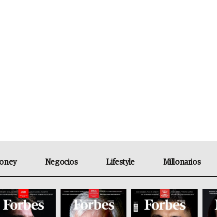
oney
Negocios
Lifestyle
Millonarios