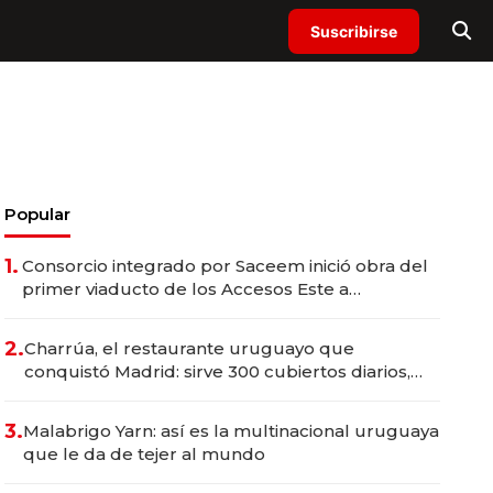
Suscribirse
Popular
1.
Consorcio integrado por Saceem inició obra del
primer viaducto de los Accesos Este a
Montevideo; inversión total asciende a US$ 54
millones
2.
Charrúa, el restaurante uruguayo que
conquistó Madrid: sirve 300 cubiertos diarios,
agota reservas con un mes de anticipación y
prepara apertura
3.
Malabrigo Yarn: así es la multinacional uruguaya
que le da de tejer al mundo