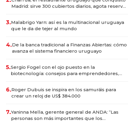
Madrid: sirve 300 cubiertos diarios, agota reservas
con un mes de anticipación y prepara apertura
3.
Malabrigo Yarn: así es la multinacional uruguaya
que le da de tejer al mundo
4.
De la banca tradicional a Finanzas Abiertas: cómo
avanza el sistema financiero uruguayo
5.
Sergio Fogel con el ojo puesto en la
biotecnología: consejos para emprendedores,
oportunidades de inversión y el rol de la IA
6.
Roger Dubuis se inspira en los samuráis para
crear un reloj de US$ 384.000
7.
Yaninna Mella, gerente general de ANDA: “Las
personas son más importantes que los
problemas”