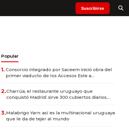
Suscribirse
Popular
1.
Consorcio integrado por Saceem inició obra del
primer viaducto de los Accesos Este a
Montevideo; inversión total asciende a US$ 54
millones
2.
Charrúa, el restaurante uruguayo que
conquistó Madrid: sirve 300 cubiertos diarios,
agota reservas con un mes de anticipación y
prepara apertura
3.
Malabrigo Yarn: así es la multinacional uruguaya
que le da de tejer al mundo