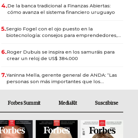
4.
De la banca tradicional a Finanzas Abiertas:
cómo avanza el sistema financiero uruguayo
5.
Sergio Fogel con el ojo puesto en la
biotecnología: consejos para emprendedores,
oportunidades de inversión y el rol de la IA
6.
Roger Dubuis se inspira en los samuráis para
crear un reloj de US$ 384.000
7.
Yaninna Mella, gerente general de ANDA: “Las
personas son más importantes que los
problemas”
Forbes Summit
MediaKit
Suscribirse