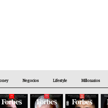
oney
Negocios
Lifestyle
Millonarios