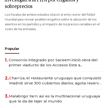
sobreprecios
Los fiscales de ambos estados citaron al ente rector del fútbol
mundial para revisar posibles engaños sobre la ubicación de los
asientos en los partidos y el impacto de los precios variables en el
costo de las entradas.
Popular
1.
Consorcio integrado por Saceem inició obra del
primer viaducto de los Accesos Este a
Montevideo; inversión total asciende a US$ 54
millones
2.
Charrúa, el restaurante uruguayo que conquistó
Madrid: sirve 300 cubiertos diarios, agota reservas
con un mes de anticipación y prepara apertura
3.
Malabrigo Yarn: así es la multinacional uruguaya
que le da de tejer al mundo