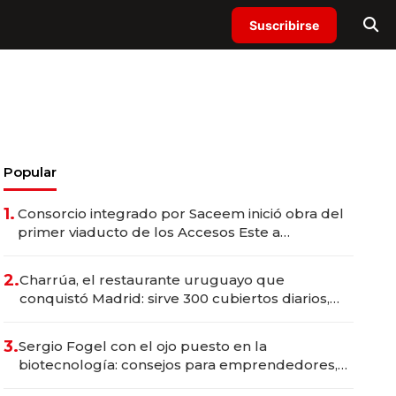
Suscribirse
Popular
1.
Consorcio integrado por Saceem inició obra del
primer viaducto de los Accesos Este a
Montevideo; inversión total asciende a US$ 54
millones
2.
Charrúa, el restaurante uruguayo que
conquistó Madrid: sirve 300 cubiertos diarios,
agota reservas con un mes de anticipación y
prepara apertura
3.
Sergio Fogel con el ojo puesto en la
biotecnología: consejos para emprendedores,
oportunidades de inversión y el rol de la IA