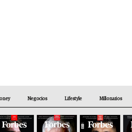
oney
Negocios
Lifestyle
Millonarios