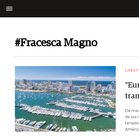
#Fracesca Magno
LIFEST
"Eur
tra
De meca
de los 
tensión
América