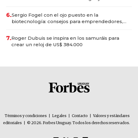
6.
Sergio Fogel con el ojo puesto en la
biotecnología: consejos para emprendedores,
oportunidades de inversión y el rol de la IA
7.
Roger Dubuis se inspira en los samuráis para
crear un reloj de US$ 384.000
Términos y condiciones
|
Legales
|
Contacto
|
Valores y estándares
editoriales
|
© 2026. Forbes Uruguay. Todos los derechos reservados.