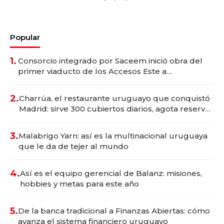
Popular
1.
Consorcio integrado por Saceem inició obra del
primer viaducto de los Accesos Este a
Montevideo; inversión total asciende a US$ 54
millones
2.
Charrúa, el restaurante uruguayo que conquistó
Madrid: sirve 300 cubiertos diarios, agota reservas
con un mes de anticipación y prepara apertura
3.
Malabrigo Yarn: así es la multinacional uruguaya
que le da de tejer al mundo
4.
Así es el equipo gerencial de Balanz: misiones,
hobbies y metas para este año
5.
De la banca tradicional a Finanzas Abiertas: cómo
avanza el sistema financiero uruguayo