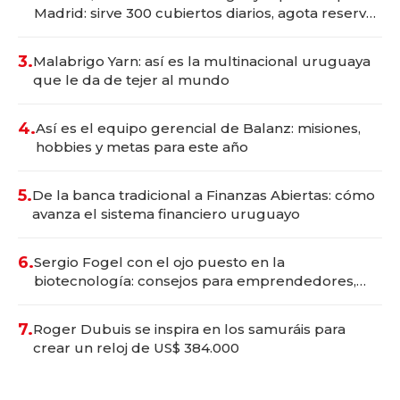
Madrid: sirve 300 cubiertos diarios, agota reservas
con un mes de anticipación y prepara apertura
3.
Malabrigo Yarn: así es la multinacional uruguaya
que le da de tejer al mundo
4.
Así es el equipo gerencial de Balanz: misiones,
hobbies y metas para este año
5.
De la banca tradicional a Finanzas Abiertas: cómo
avanza el sistema financiero uruguayo
6.
Sergio Fogel con el ojo puesto en la
biotecnología: consejos para emprendedores,
oportunidades de inversión y el rol de la IA
7.
Roger Dubuis se inspira en los samuráis para
crear un reloj de US$ 384.000