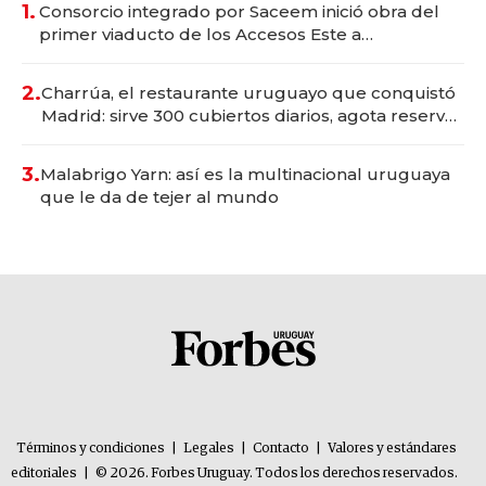
1.
Consorcio integrado por Saceem inició obra del
primer viaducto de los Accesos Este a
Montevideo; inversión total asciende a US$ 54
millones
2.
Charrúa, el restaurante uruguayo que conquistó
Madrid: sirve 300 cubiertos diarios, agota reservas
con un mes de anticipación y prepara apertura
3.
Malabrigo Yarn: así es la multinacional uruguaya
que le da de tejer al mundo
Términos y condiciones
|
Legales
|
Contacto
|
Valores y estándares
editoriales
|
© 2026. Forbes Uruguay. Todos los derechos reservados.