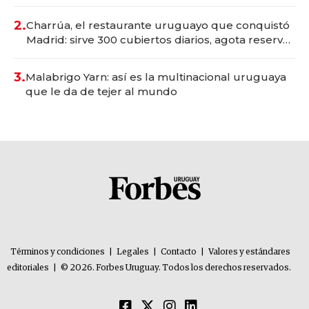
Montevideo; inversión total asciende a US$ 54
millones
2.
Charrúa, el restaurante uruguayo que conquistó
Madrid: sirve 300 cubiertos diarios, agota reservas
con un mes de anticipación y prepara apertura
3.
Malabrigo Yarn: así es la multinacional uruguaya
que le da de tejer al mundo
Términos y condiciones
|
Legales
|
Contacto
|
Valores y estándares
editoriales
|
© 2026. Forbes Uruguay. Todos los derechos reservados.