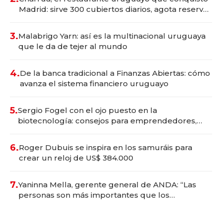
Madrid: sirve 300 cubiertos diarios, agota reservas
con un mes de anticipación y prepara apertura
3.
Malabrigo Yarn: así es la multinacional uruguaya
que le da de tejer al mundo
4.
De la banca tradicional a Finanzas Abiertas: cómo
avanza el sistema financiero uruguayo
5.
Sergio Fogel con el ojo puesto en la
biotecnología: consejos para emprendedores,
oportunidades de inversión y el rol de la IA
6.
Roger Dubuis se inspira en los samuráis para
crear un reloj de US$ 384.000
7.
Yaninna Mella, gerente general de ANDA: “Las
personas son más importantes que los
problemas”