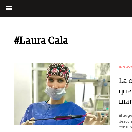
#Laura Cala
INNOV
La 
que
mar
El auge
descone
consumi