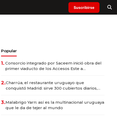
Suscribirse
Popular
1.
Consorcio integrado por Saceem inició obra del
primer viaducto de los Accesos Este a
Montevideo; inversión total asciende a US$ 54
millones
2.
Charrúa, el restaurante uruguayo que
conquistó Madrid: sirve 300 cubiertos diarios,
agota reservas con un mes de anticipación y
prepara apertura
3.
Malabrigo Yarn: así es la multinacional uruguaya
que le da de tejer al mundo