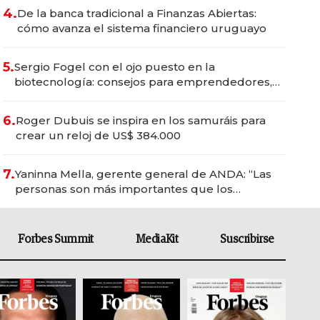
4.
De la banca tradicional a Finanzas Abiertas:
cómo avanza el sistema financiero uruguayo
5.
Sergio Fogel con el ojo puesto en la
biotecnología: consejos para emprendedores,
oportunidades de inversión y el rol de la IA
6.
Roger Dubuis se inspira en los samuráis para
crear un reloj de US$ 384.000
7.
Yaninna Mella, gerente general de ANDA: “Las
personas son más importantes que los
problemas”
Forbes Summit
MediaKit
Suscribirse