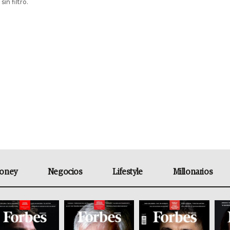
sin filtro.
oney
Negocios
Lifestyle
Millonarios