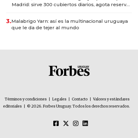
Madrid: sirve 300 cubiertos diarios, agota reservas
con un mes de anticipación y prepara apertura
3.
Malabrigo Yarn: así es la multinacional uruguaya
que le da de tejer al mundo
Términos y condiciones
|
Legales
|
Contacto
|
Valores y estándares
editoriales
|
© 2026. Forbes Uruguay. Todos los derechos reservados.