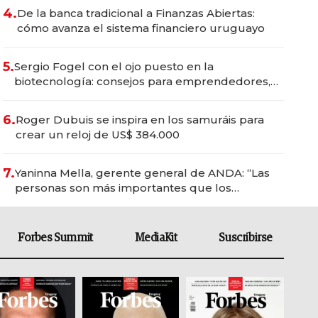
4.
De la banca tradicional a Finanzas Abiertas:
cómo avanza el sistema financiero uruguayo
5.
Sergio Fogel con el ojo puesto en la
biotecnología: consejos para emprendedores,
oportunidades de inversión y el rol de la IA
6.
Roger Dubuis se inspira en los samuráis para
crear un reloj de US$ 384.000
7.
Yaninna Mella, gerente general de ANDA: “Las
personas son más importantes que los
problemas”
Forbes Summit
MediaKit
Suscribirse