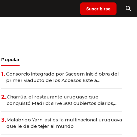
Suscribirse
Popular
1.
Consorcio integrado por Saceem inició obra del
primer viaducto de los Accesos Este a
Montevideo; inversión total asciende a US$ 54
millones
2.
Charrúa, el restaurante uruguayo que
conquistó Madrid: sirve 300 cubiertos diarios,
agota reservas con un mes de anticipación y
prepara apertura
3.
Malabrigo Yarn: así es la multinacional uruguaya
que le da de tejer al mundo