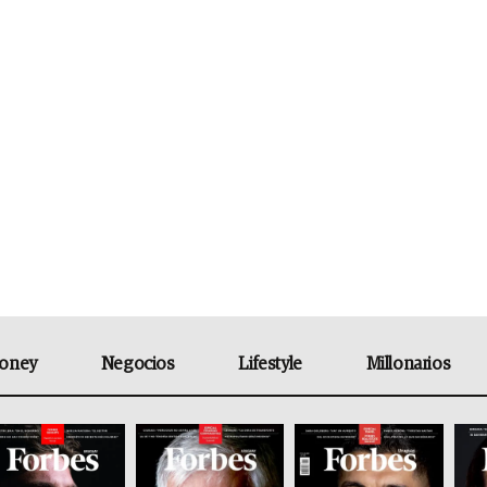
oney
Negocios
Lifestyle
Millonarios