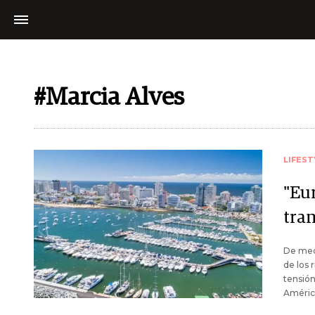
#Marcia Alves
LIFEST
"Eur
tra
De meca
de los 
tensión
América