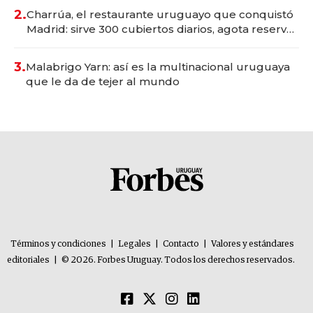
millones
2.
Charrúa, el restaurante uruguayo que conquistó
Madrid: sirve 300 cubiertos diarios, agota reservas
con un mes de anticipación y prepara apertura
3.
Malabrigo Yarn: así es la multinacional uruguaya
que le da de tejer al mundo
Términos y condiciones
|
Legales
|
Contacto
|
Valores y estándares
editoriales
|
© 2026. Forbes Uruguay. Todos los derechos reservados.