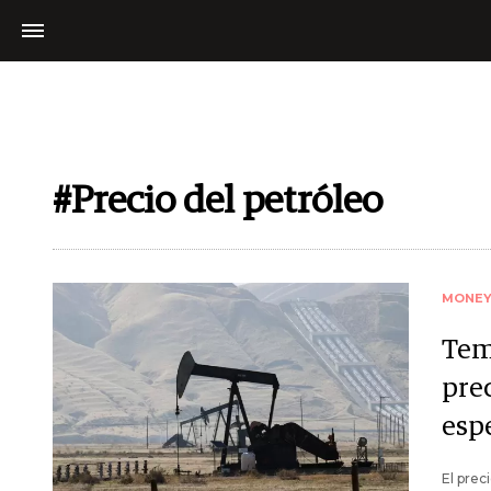
#Precio del petróleo
MONE
Tem
prec
esp
El prec