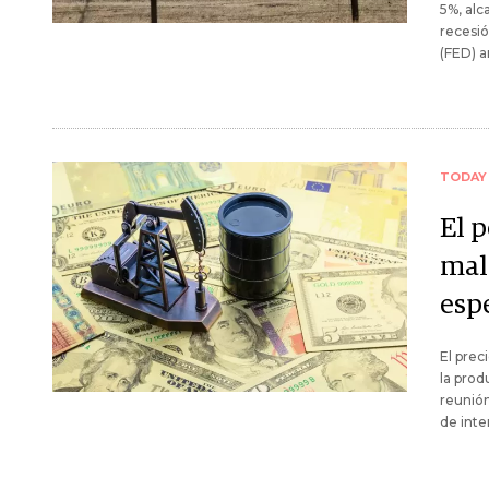
5%, alc
recesió
(FED) a
TODAY
El 
mal
esp
El prec
la prod
reunión
de inte