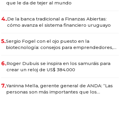
que le da de tejer al mundo
4.
De la banca tradicional a Finanzas Abiertas:
cómo avanza el sistema financiero uruguayo
5.
Sergio Fogel con el ojo puesto en la
biotecnología: consejos para emprendedores,
oportunidades de inversión y el rol de la IA
6.
Roger Dubuis se inspira en los samuráis para
crear un reloj de US$ 384.000
7.
Yaninna Mella, gerente general de ANDA: “Las
personas son más importantes que los
problemas”