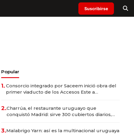
Suscribirse
Popular
1.
Consorcio integrado por Saceem inició obra del
primer viaducto de los Accesos Este a
Montevideo; inversión total asciende a US$ 54
millones
2.
Charrúa, el restaurante uruguayo que
conquistó Madrid: sirve 300 cubiertos diarios,
agota reservas con un mes de anticipación y
prepara apertura
3.
Malabrigo Yarn: así es la multinacional uruguaya