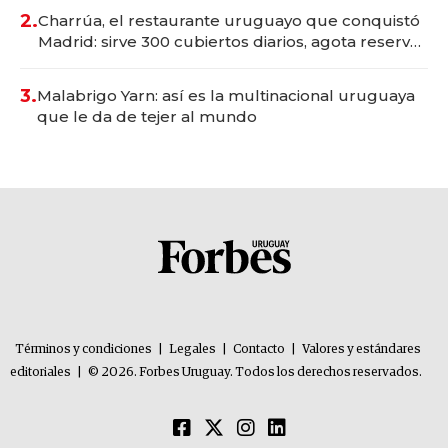
millones
2.
Charrúa, el restaurante uruguayo que conquistó
Madrid: sirve 300 cubiertos diarios, agota reservas
con un mes de anticipación y prepara apertura
3.
Malabrigo Yarn: así es la multinacional uruguaya
que le da de tejer al mundo
Términos y condiciones
|
Legales
|
Contacto
|
Valores y estándares
editoriales
|
© 2026. Forbes Uruguay. Todos los derechos reservados.