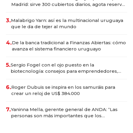
Madrid: sirve 300 cubiertos diarios, agota reservas
con un mes de anticipación y prepara apertura
3.
Malabrigo Yarn: así es la multinacional uruguaya
que le da de tejer al mundo
4.
De la banca tradicional a Finanzas Abiertas: cómo
avanza el sistema financiero uruguayo
5.
Sergio Fogel con el ojo puesto en la
biotecnología: consejos para emprendedores,
oportunidades de inversión y el rol de la IA
6.
Roger Dubuis se inspira en los samuráis para
crear un reloj de US$ 384.000
7.
Yaninna Mella, gerente general de ANDA: “Las
personas son más importantes que los
problemas”