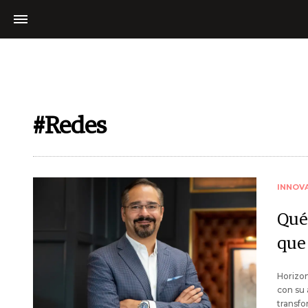
#Redes
INNOV
Qué
que
Horizon
con su
transfo