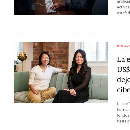
artific
activos
estafad
INNOV
La 
US$
deje
cib
Nicole 
humanos
fondos 
hasta p