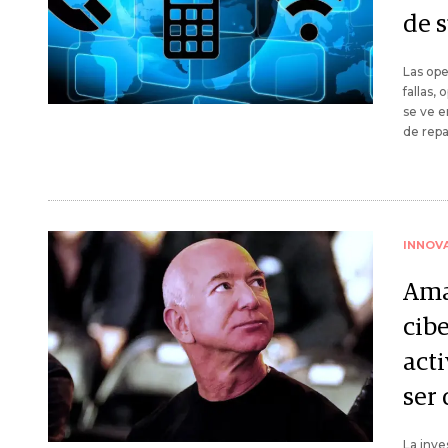
de 
Las ope
fallas,
se ve e
de repa
INNOV
Ama
cib
act
ser
La inve