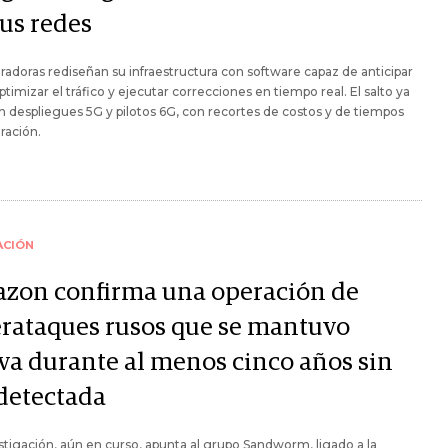
sus redes
radoras rediseñan su infraestructura con software capaz de anticipar
 optimizar el tráfico y ejecutar correcciones en tiempo real. El salto ya
n despliegues 5G y pilotos 6G, con recortes de costos y de tiempos
ración.
ACIÓN
zon confirma una operación de
erataques rusos que se mantuvo
iva durante al menos cinco años sin
 detectada
stigación, aún en curso, apunta al grupo Sandworm, ligado a la