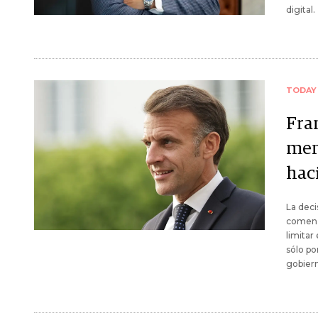
digital.
TODAY
Fran
men
hac
La deci
comenzó
limitar
sólo po
gobiern