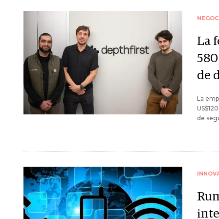
NEGOC
La f
580
de 
La empr
US$120 
de segu
INNOV
Rum
int