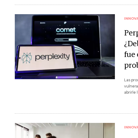
INNOV
Per
¿De
fue
pro
Las pro
vulnera
abrirle
INNOV