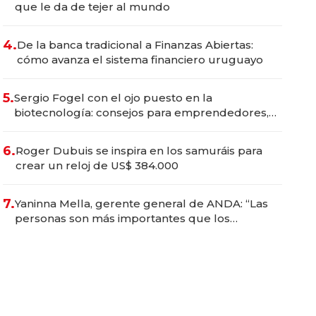
que le da de tejer al mundo
4.
De la banca tradicional a Finanzas Abiertas:
cómo avanza el sistema financiero uruguayo
5.
Sergio Fogel con el ojo puesto en la
biotecnología: consejos para emprendedores,
oportunidades de inversión y el rol de la IA
6.
Roger Dubuis se inspira en los samuráis para
crear un reloj de US$ 384.000
7.
Yaninna Mella, gerente general de ANDA: “Las
personas son más importantes que los
problemas”