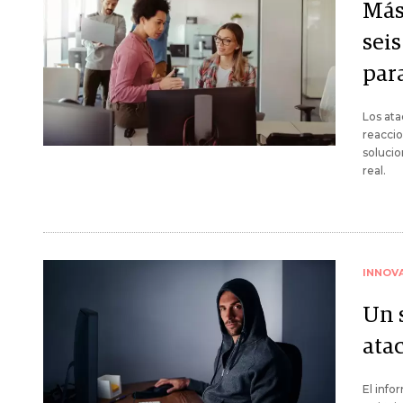
Más
sei
par
Los ata
reaccio
solucio
real.
INNOV
Un 
ata
El info