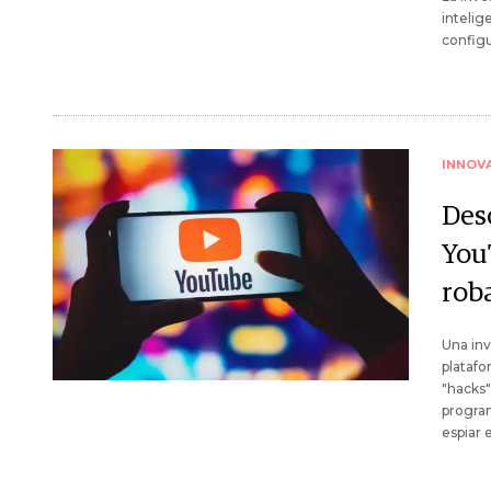
intelig
configu
INNOV
Des
You
rob
Una inv
platafo
"hacks"
program
espiar 