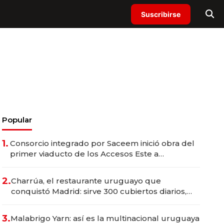
Suscribirse
Popular
1.
Consorcio integrado por Saceem inició obra del
primer viaducto de los Accesos Este a
Montevideo; inversión total asciende a US$ 54
millones
2.
Charrúa, el restaurante uruguayo que
conquistó Madrid: sirve 300 cubiertos diarios,
agota reservas con un mes de anticipación y
prepara apertura
3.
Malabrigo Yarn: así es la multinacional uruguaya